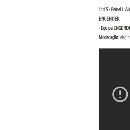
11:15 - Painel I: 
ENGENDER
- Equipa ENGEND
Moderação
: Virg