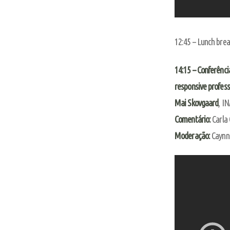
12:45 – Lunch brea
14:15 – Conferênci
responsive profess
Mai Skovgaard
, I
Comentário:
Carla 
Moderação:
Caynn