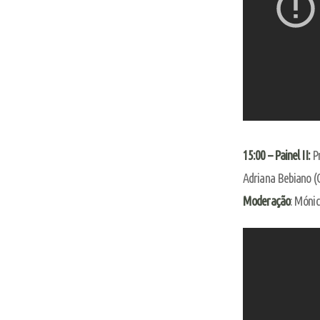
15:00 – Painel II:
P
Adriana Bebiano (C
Moderação
: Móni