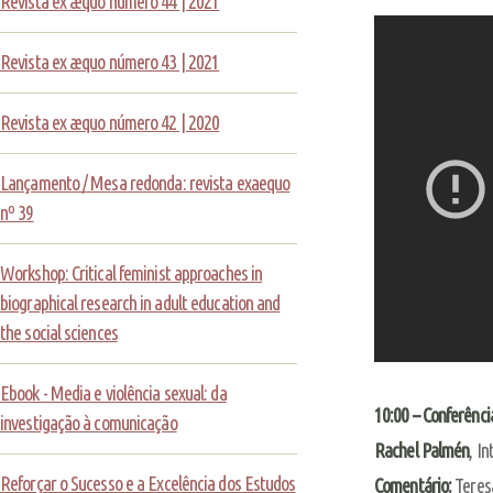
Revista ex æquo número 44 | 2021
Revista ex æquo número 43 | 2021
Revista ex æquo número 42 | 2020
Lançamento / Mesa redonda: revista exaequo
nº 39
Workshop: Critical feminist approaches in
biographical research in adult education and
the social sciences
Ebook - Media e violência sexual: da
10:00 – Conferência
investigação à comunicação
Rachel Palmén
, I
Reforçar o Sucesso e a Excelência dos Estudos
Comentário:
Teres