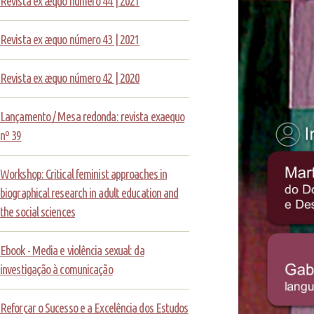
Revista ex æquo número 44 | 2021
Revista ex æquo número 43 | 2021
Revista ex æquo número 42 | 2020
Lançamento / Mesa redonda: revista exaequo
nº 39
Workshop: Critical feminist approaches in
biographical research in adult education and
the social sciences
Ebook - Media e violência sexual: da
investigação à comunicação
Reforçar o Sucesso e a Excelência dos Estudos